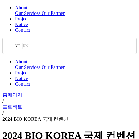
About
Our Services
Our Partner
Project
Notice
Contact
KR
EN
About
Our Services
Our Partner
Project
Notice
Contact
홈페이지
/
프로젝트
/
2024 BIO KOREA 국제 컨벤션
2024 BIO KOREA 국제 컨벤션