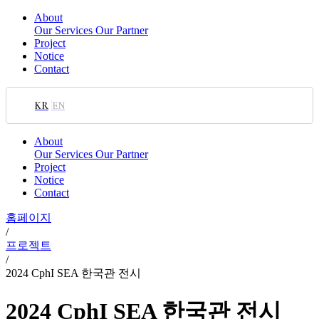
About
Our Services
Our Partner
Project
Notice
Contact
KR
EN
About
Our Services
Our Partner
Project
Notice
Contact
홈페이지
/
프로젝트
/
2024 CphI SEA 한국관 전시
2024 CphI SEA 한국관 전시